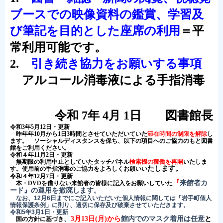
ブースでの映像資料の鑑賞、
学習及
び筆記を目的とした座席の利用
＝平
常利用可
能です。
2.
引き続き協力をお願いする事項
アルコール消毒液による手指消毒
令和 7年 4月 1日 図書館長
令和3年5月12日・更新
昨年年10月から1日3時間とさせていただいていた
滞在時間の制限を解除
し
ます。 ソーシャルディスタンスを保ち、以下の項目へのご協力のもと図書
館をご利用ください。
令和４年11月2日・更新
無期限の利用中止としていたタッチパネル
検索機の稼働を再開
いたしま
たします。
す。使用前の手指消毒のご協力をよろしくお願いい
令和４年12月7日・更新
『
来館者カ
本・DVDを借りない来館者の皆様に記入をお願いしていた
ード
』の運用を撤廃します
。
なお、12月6日までにご記入いただいた個人情報に関しては「岩手町個人
情報保護条例」に則り、適切に保存及び破棄させていただきます。
令和5年3月1日・更新
、
3月13日(月)から
館内でのマスク着用は任意
と
国の方針に基づき