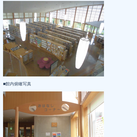
■館内俯瞰写真