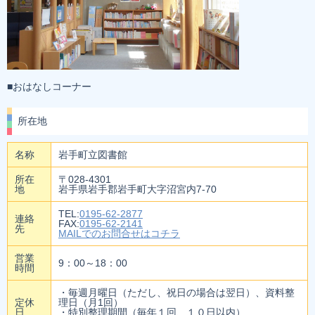
■おはなしコーナー
所在地
名称
岩手町立図書館
所在
〒028-4301
地
岩手県岩手郡岩手町大字沼宮内7-70
TEL:
0195-62-2877
連絡
FAX:
0195-62-2141
先
MAILでのお問合せはコチラ
営業
9：00～18：00
時間
・毎週月曜日（ただし、祝日の場合は翌日）、資料整
定休
理日（月1回）
日
・特別整理期間（毎年１回、１０日以内）