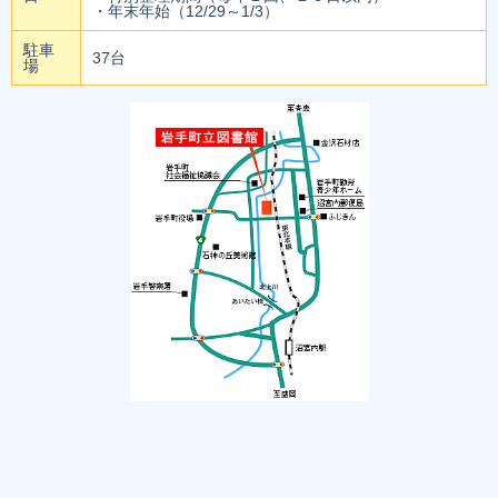
・年末年始（12/29～1/3）
駐車
37台
場