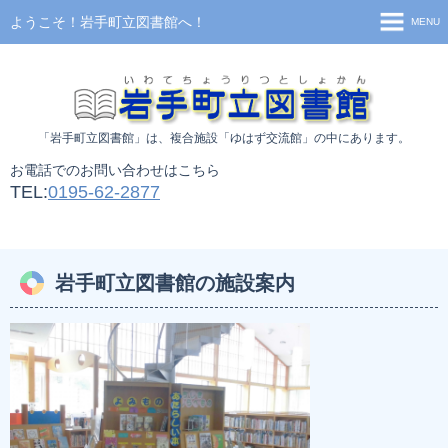
ようこそ！岩手町立図書館へ！
MENU
TOP
お知らせ
「岩手町立図書館」
は、複合施設「ゆはず交流館」の中にあります。
利用案内
お電話でのお問い合わせはこちら
施設案内
TEL:
0195-62-2877
移動図書館
新着資料検索
岩手町立図書館の施設案内
蔵書検索
貸出ランキング