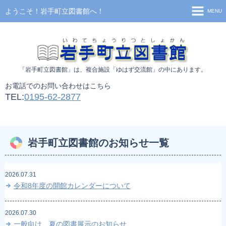
ようこそ！岩手町立図書館へ！
MENU
TOP
お知らせ
「岩手町立図書館」
は、複合施設「ゆはず交流館」の中にあります。
利用案内
お電話でのお問い合わせはこちら
施設案内
TEL:
0195-62-2877
移動図書館
新着資料検索
岩手町立図書館のお知らせ一覧
蔵書検索
貸出ランキング
2026.07.31
令和8年度の開館カレンダーについて
2026.07.30
一般向け 夏の図書展示のお知らせ